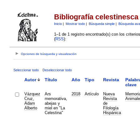
Bibliografía celestinesca
Inicio
|
Mostrar todo
|
Búsqueda simple
|
Búsqueda av
1–1 de 1 registro encontrado(s) con los criteri
(
RSS
):
Opciones de búsqueda y visualización
Seleccionar todo
Deseleccionar todo
Autor
Título
Año
Tipo
Revista
Palabr
clave
Vázquez
Ars
2018
Artículo
Nueva
Memori
Cruz,
memorativa,
Revista
Animale
Adam
abejas y
de
Alberto
miel en "La
Filología
Celestina"
Hispánica