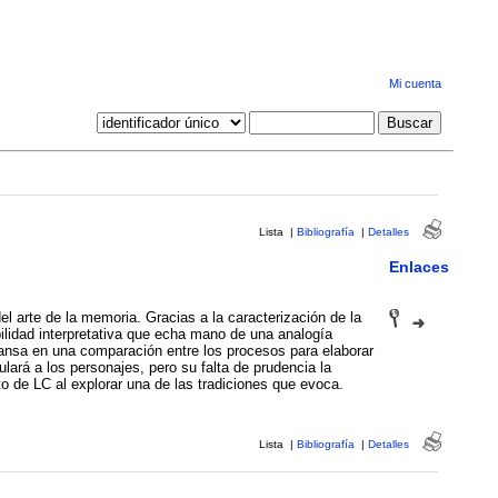
Mi cuenta
Lista
|
Bibliografía
|
Detalles
Enlaces
el arte de la memoria. Gracias a la caracterización de la
lidad interpretativa que echa mano de una analogía
ansa en una comparación entre los procesos para elaborar
lará a los personajes, pero su falta de prudencia la
to de LC al explorar una de las tradiciones que evoca.
Lista
|
Bibliografía
|
Detalles