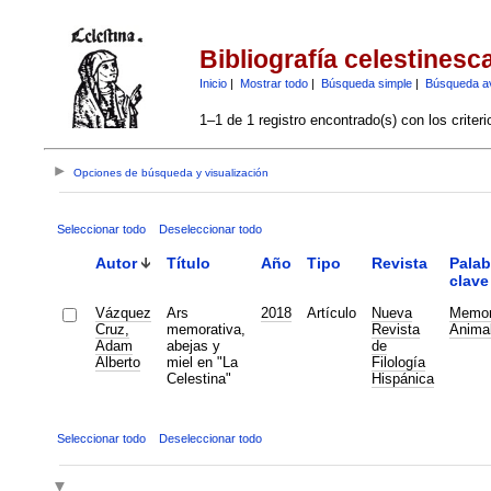
Bibliografía celestinesc
Inicio
|
Mostrar todo
|
Búsqueda simple
|
Búsqueda a
1–1 de 1 registro encontrado(s) con los criter
Opciones de búsqueda y visualización
Seleccionar todo
Deseleccionar todo
Autor
Título
Año
Tipo
Revista
Palab
clave
Vázquez
Ars
2018
Artículo
Nueva
Memor
Cruz,
memorativa,
Revista
Anima
Adam
abejas y
de
Alberto
miel en "La
Filología
Celestina"
Hispánica
Seleccionar todo
Deseleccionar todo