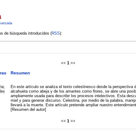
a
vanzada
ios de búsqueda introducidos (
RSS
):
<<
1
>>
ras
Resumen
ia
;
En este artículo se analiza el texto celestinesco desde la perspectiva d
les
alcahueta como abeja y de los amantes como flores, se abre una posibi
ampliamente usada para describir los procesos intelectivos. Esta desc
miel y para generar discurso. Celestina, por medio de la palabra, manipu
llevará a la muerte. Este artículo pretende ampliar nuestro entendimien
[Resumen del autor]
<<
1
>>