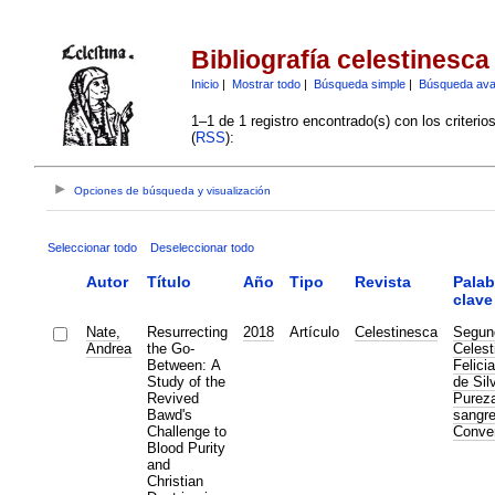
Bibliografía celestinesca
Inicio
|
Mostrar todo
|
Búsqueda simple
|
Búsqueda av
1–1 de 1 registro encontrado(s) con los criteri
(
RSS
):
Opciones de búsqueda y visualización
Seleccionar todo
Deseleccionar todo
Autor
Título
Año
Tipo
Revista
Palab
clave
Nate,
Resurrecting
2018
Artículo
Celestinesca
Segun
Andrea
the Go-
Celest
Between: A
Felici
Study of the
de Sil
Revived
Purez
Bawd's
sangr
Challenge to
Conve
Blood Purity
and
Christian