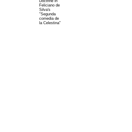
Doctrine in
Feliciano de
Silva's
"Segunda
comedia de
la Celestina"