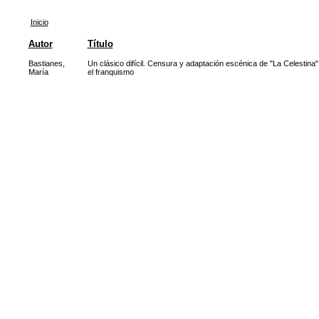
Inicio
Autor
Título
Bastianes,
Un clásico difícil. Censura y adaptación escénica de "La Celestina"
María
el franquismo