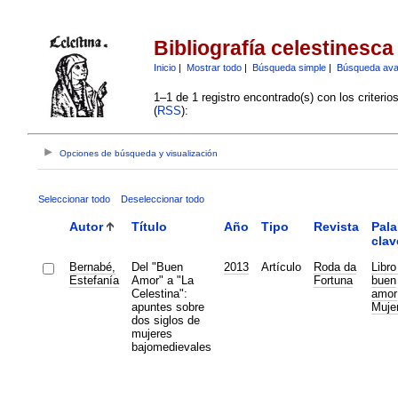
Bibliografía celestinesca
Inicio
|
Mostrar todo
|
Búsqueda simple
|
Búsqueda av
1–1 de 1 registro encontrado(s) con los criteri
(
RSS
):
Opciones de búsqueda y visualización
Seleccionar todo
Deseleccionar todo
Autor
Título
Año
Tipo
Revista
Pala
clav
Bernabé,
Del "Buen
2013
Artículo
Roda da
Libro
Estefanía
Amor" a "La
Fortuna
buen
Celestina":
amor
apuntes sobre
Muje
dos siglos de
mujeres
bajomedievales