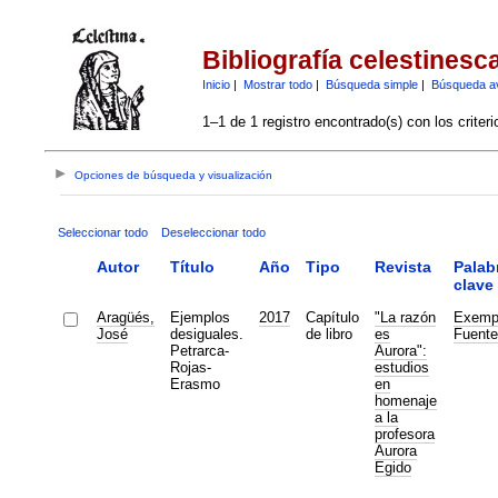
Bibliografía celestinesc
Inicio
|
Mostrar todo
|
Búsqueda simple
|
Búsqueda a
1–1 de 1 registro encontrado(s) con los criter
Opciones de búsqueda y visualización
Seleccionar todo
Deseleccionar todo
Autor
Título
Año
Tipo
Revista
Palab
clave
Aragüés,
Ejemplos
2017
Capítulo
"La razón
Exemp
José
desiguales.
de libro
es
Fuente
Petrarca-
Aurora":
Rojas-
estudios
Erasmo
en
homenaje
a la
profesora
Aurora
Egido