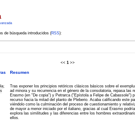
a
vanzada
ios de búsqueda introducidos (
RSS
):
<<
1
>>
ras
Resumen
la
;
Tras exponer los principios retóricos clásicos básicos sobre el exempl
s
ad minora y su recurrencia en el género de la consolatoria, repasa las
Erasmo (en "De copia") y Petrarca ("Epístola a Felipe de Cabassole") 
recurso hacia la mitad del planto de Pleberio. Acaba calificando este p
viéndolo como la culminación del proceso de cuestionamiento y relativi
de mayor a menor iniciado por el italiano, gracias al cual Erasmo podr
explora las similitudes y las diferencias entre los hombres extraordina
ellos.