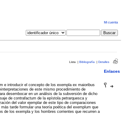
Mi cuenta
Lista
|
Bibliografía
|
Detalles
Enlaces
um e introducir el concepto de los exempla ex maioribus
 reinterpretaciones de este mismo procedimiento de
para desembocar en un análisis de la subversión de dicho
asaje de contrafactum de la epístola petrarquesca y
zación del valor ejemplar de este tipo de comparaciones
ía más tarde formular una teoría poética del exemplum que
rios de los exempla y los hombres corrientes que recurren a