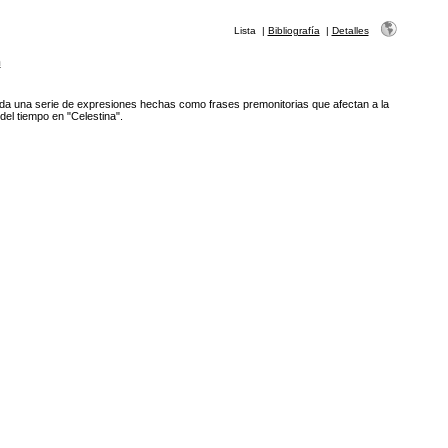
Lista
|
Bibliografía
|
Detalles
n
a una serie de expresiones hechas como frases premonitorias que afectan a la
del tiempo en "Celestina".