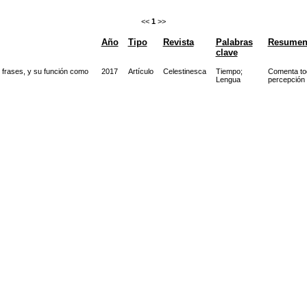
<<
1
>>
Año
Tipo
Revista
Palabras
Resume
clave
s frases, y su función como
2017
Artículo
Celestinesca
Tiempo
;
Comenta tod
Lengua
percepción 