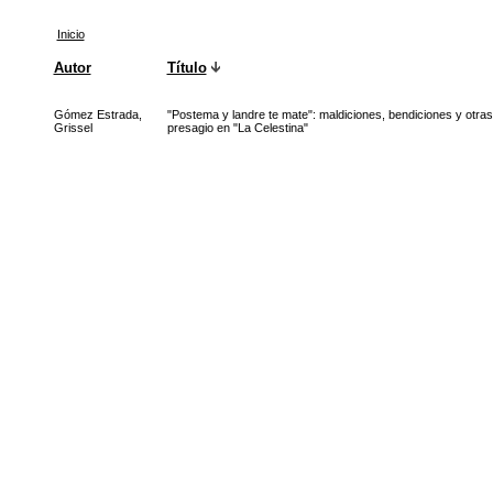
Inicio
Autor
Título
Gómez Estrada,
"Postema y landre te mate": maldiciones, bendiciones y otra
Grissel
presagio en "La Celestina"