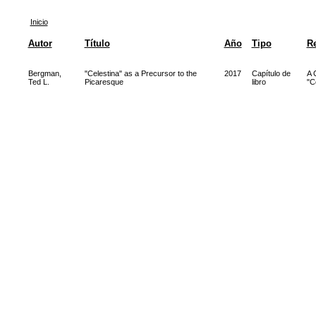
Inicio
Autor
Título
Año
Tipo
Re
Bergman,
"Celestina" as a Precursor to the
2017
Capítulo de
A 
Ted L.
Picaresque
libro
"C