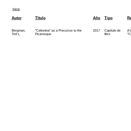
Inicio
Autor
Título
Año
Tipo
Re
Bergman,
"Celestina" as a Precursor to the
2017
Capítulo de
A 
Ted L.
Picaresque
libro
"C