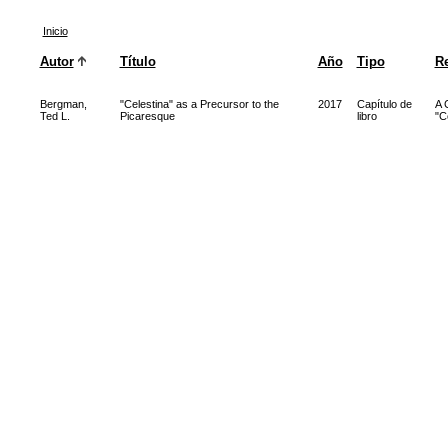
Inicio
Autor
Título
Año
Tipo
Re
Bergman,
"Celestina" as a Precursor to the
2017
Capítulo de
A 
Ted L.
Picaresque
libro
"C