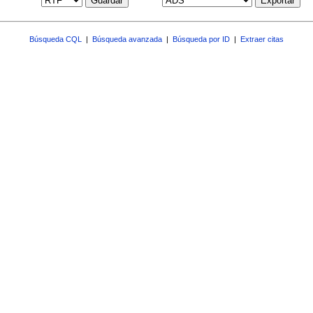
Guardar
Exportar
Búsqueda CQL
|
Búsqueda avanzada
|
Búsqueda por ID
|
Extraer citas