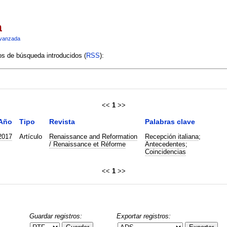
a
vanzada
ios de búsqueda introducidos (
RSS
):
<<
1
>>
Año
Tipo
Revista
Palabras clave
2017
Artículo
Renaissance and Reformation
Recepción italiana
;
/ Renaissance et Réforme
Antecedentes
;
Coincidencias
<<
1
>>
Guardar registros:
Exportar registros: