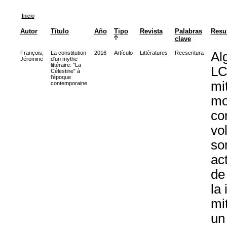
Inicio
Autor
Título
Año
Tipo
Revista
Palabras
Res
clave
François,
La constitution
2016
Artículo
Littératures
Reescritura
Al
Jéromine
d'un mythe
littéraire: "La
LC
Célestine" à
l'époque
mi
contemporaine
mo
co
vo
so
ac
de
la
mi
un