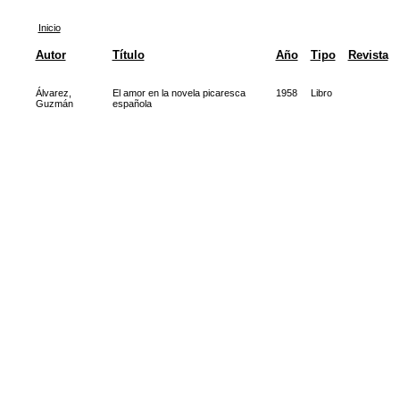
Inicio
Autor
Título
Año
Tipo
Revista
Álvarez,
El amor en la novela picaresca
1958
Libro
Guzmán
española