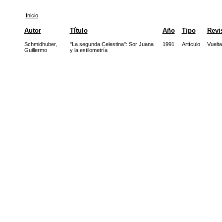
Inicio
Autor
Título
Año
Tipo
Revi
Schmidhuber,
"La segunda Celestina": Sor Juana
1991
Artículo
Vuelta
Guillermo
y la estilometría