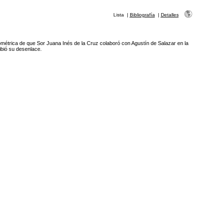
Lista
|
Bibliografía
|
Detalles
ométrica de que Sor Juana Inés de la Cruz colaboró con Agustín de Salazar en la
ibió su desenlace.