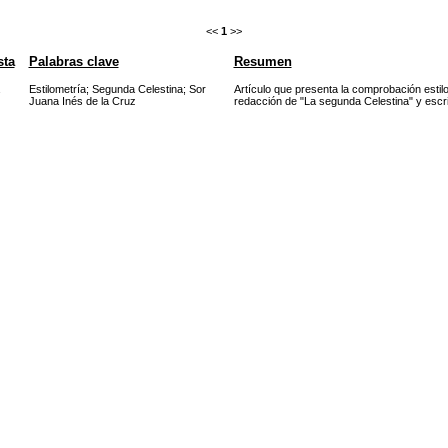
<<
1
>>
sta
Palabras clave
Resumen
Estilometría
;
Segunda Celestina
;
Sor
Artículo que presenta la comprobación estil
Juana Inés de la Cruz
redacción de "La segunda Celestina" y escr