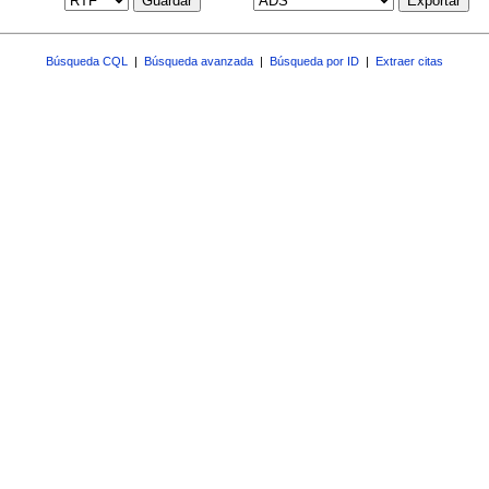
Guardar
Exportar
Búsqueda CQL
|
Búsqueda avanzada
|
Búsqueda por ID
|
Extraer citas