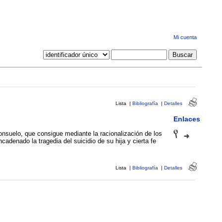
Mi cuenta
Lista
|
Bibliografía
|
Detalles
Enlaces
onsuelo, que consigue mediante la racionalización de los
denado la tragedia del suicidio de su hija y cierta fe
Lista
|
Bibliografía
|
Detalles