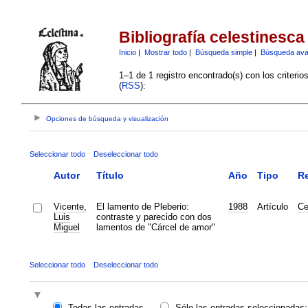
Bibliografía celestinesca
Inicio
|
Mostrar todo
|
Búsqueda simple
|
Búsqueda av
1–1 de 1 registro encontrado(s) con los criteri
(
RSS
):
Opciones de búsqueda y visualización
Seleccionar todo
Deseleccionar todo
Autor
Título
Año
Tipo
Re
Vicente,
El lamento de Pleberio:
1988
Artículo
Ce
Luis
contraste y parecido con dos
Miguel
lamentos de "Cárcel de amor"
Seleccionar todo
Deseleccionar todo
Todas las entradas
Sólo las entradas seleccionadas: