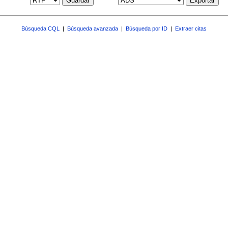
Guardar
Exportar
Búsqueda CQL
|
Búsqueda avanzada
|
Búsqueda por ID
|
Extraer citas