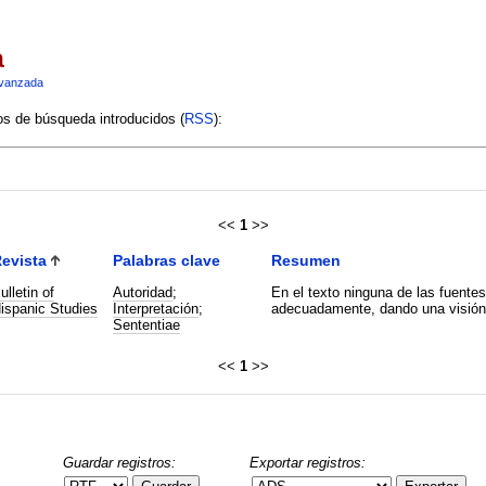
a
vanzada
ios de búsqueda introducidos (
RSS
):
<<
1
>>
evista
Palabras clave
Resumen
ulletin of
Autoridad
;
En el texto ninguna de las fuentes
ispanic Studies
Interpretación
;
adecuadamente, dando una visión i
Sententiae
<<
1
>>
Guardar registros:
Exportar registros: