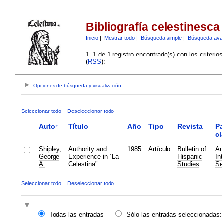
Bibliografía celestinesca
Inicio
|
Mostrar todo
|
Búsqueda simple
|
Búsqueda av
1–1 de 1 registro encontrado(s) con los criteri
(
RSS
):
Opciones de búsqueda y visualización
Seleccionar todo
Deseleccionar todo
Autor
Título
Año
Tipo
Revista
P
cl
Shipley,
Authority and
1985
Artículo
Bulletin of
Au
George
Experience in "La
Hispanic
In
A.
Celestina"
Studies
Se
Seleccionar todo
Deseleccionar todo
Todas las entradas
Sólo las entradas seleccionadas: