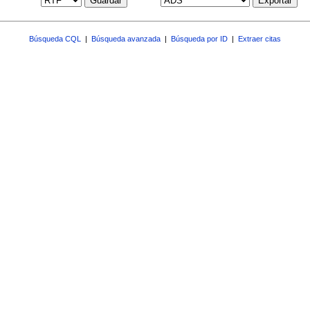
Guardar
Exportar
Búsqueda CQL
|
Búsqueda avanzada
|
Búsqueda por ID
|
Extraer citas