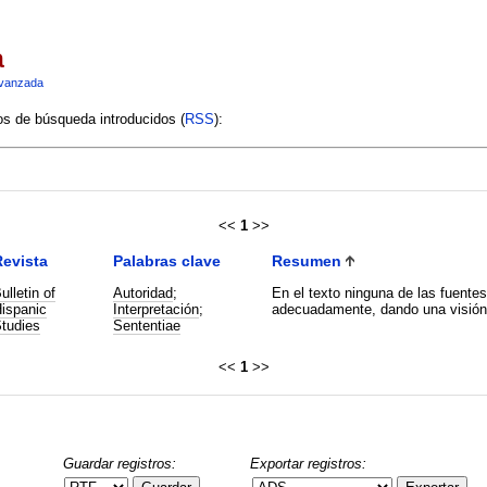
a
vanzada
ios de búsqueda introducidos (
RSS
):
<<
1
>>
evista
Palabras clave
Resumen
ulletin of
Autoridad
;
En el texto ninguna de las fuentes
ispanic
Interpretación
;
adecuadamente, dando una visión i
tudies
Sententiae
<<
1
>>
Guardar registros:
Exportar registros: