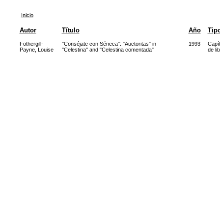
Inicio
Autor
Título
Año
Tip
Fothergill-
"Conséjate con Séneca": "Auctoritas" in
1993
Capít
Payne, Louise
"Celestina" and "Celestina comentada"
de li