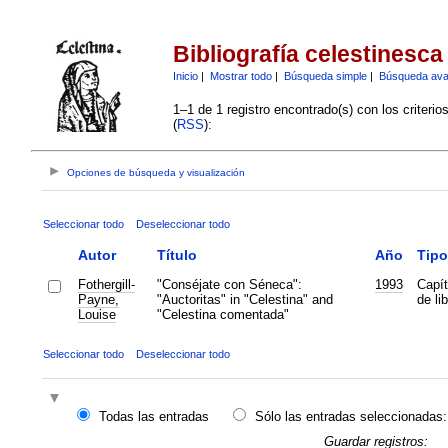
Bibliografía celestinesca
Inicio
|
Mostrar todo
|
Búsqueda simple
|
Búsqueda av
1–1 de 1 registro encontrado(s) con los criteri
(
RSS
):
Opciones de búsqueda y visualización
Seleccionar todo
Deseleccionar todo
Autor
Título
Año
Tipo
Fothergill-
"Conséjate con Séneca":
1993
Capít
Payne,
"Auctoritas" in "Celestina" and
de lib
Louise
"Celestina comentada"
Seleccionar todo
Deseleccionar todo
Todas las entradas
Sólo las entradas seleccionadas:
Guardar registros: