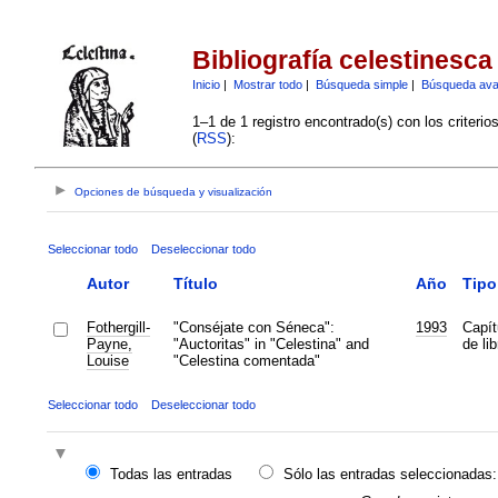
Bibliografía celestinesca
Inicio
|
Mostrar todo
|
Búsqueda simple
|
Búsqueda av
1–1 de 1 registro encontrado(s) con los criteri
(
RSS
):
Opciones de búsqueda y visualización
Seleccionar todo
Deseleccionar todo
Autor
Título
Año
Tipo
Fothergill-
"Conséjate con Séneca":
1993
Capít
Payne,
"Auctoritas" in "Celestina" and
de lib
Louise
"Celestina comentada"
Seleccionar todo
Deseleccionar todo
Todas las entradas
Sólo las entradas seleccionadas: