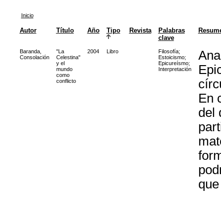
Inicio
Autor
Título
Año
Tipo
Revista
Palabras
Resum
clave
Baranda,
"La
2004
Libro
Filosofía
;
Ana
Consolación
Celestina"
Estoicismo
;
y el
Epicureísmo
;
Epi
mundo
Interpretación
como
círc
conflicto
En c
del 
part
mate
for
podr
que