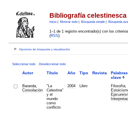
Bibliografía celestinesca
Inicio
|
Mostrar todo
|
Búsqueda simple
|
Búsqueda av
1–1 de 1 registro encontrado(s) con los criteri
(
RSS
):
Opciones de búsqueda y visualización
Seleccionar todo
Deseleccionar todo
Autor
Título
Año
Tipo
Revista
Palabras
clave
Baranda,
"La
2004
Libro
Filosofía
;
Consolación
Celestina"
Estoicism
y el
Epicureís
mundo
Interpreta
como
conflicto