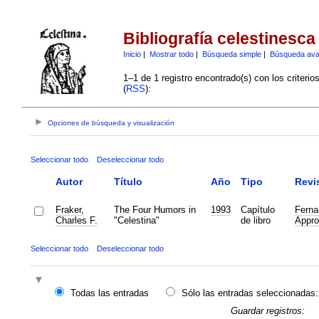
Bibliografía celestinesca
Inicio
|
Mostrar todo
|
Búsqueda simple
|
Búsqueda av
1–1 de 1 registro encontrado(s) con los criteri
(
RSS
):
Opciones de búsqueda y visualización
Seleccionar todo
Deseleccionar todo
Autor
Título
Año
Tipo
Revi
Fraker,
The Four Humors in
1993
Capítulo
Ferna
Charles F.
"Celestina"
de libro
Appro
Seleccionar todo
Deseleccionar todo
Todas las entradas
Sólo las entradas seleccionadas:
Guardar registros: