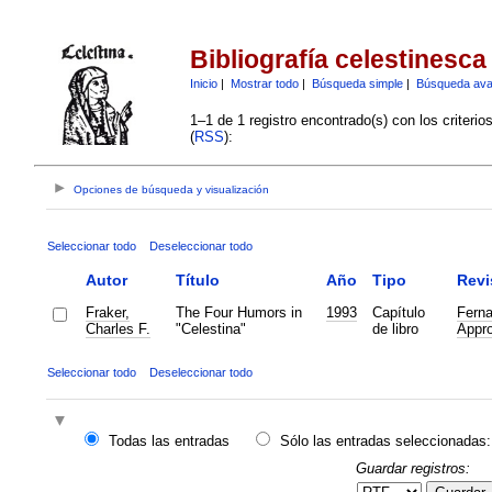
Bibliografía celestinesca
Inicio
|
Mostrar todo
|
Búsqueda simple
|
Búsqueda av
1–1 de 1 registro encontrado(s) con los criteri
(
RSS
):
Opciones de búsqueda y visualización
Seleccionar todo
Deseleccionar todo
Autor
Título
Año
Tipo
Revi
Fraker,
The Four Humors in
1993
Capítulo
Ferna
Charles F.
"Celestina"
de libro
Appro
Seleccionar todo
Deseleccionar todo
Todas las entradas
Sólo las entradas seleccionadas:
Guardar registros: