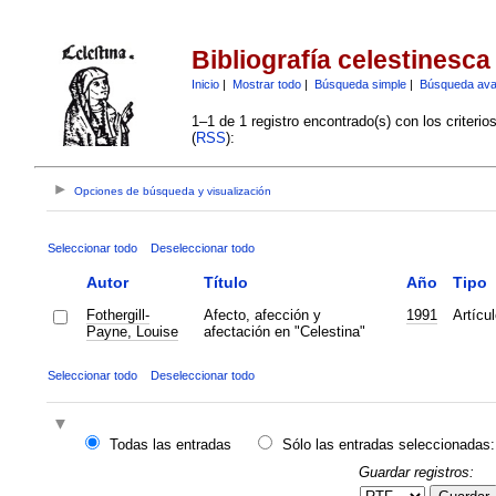
Bibliografía celestinesca
Inicio
|
Mostrar todo
|
Búsqueda simple
|
Búsqueda av
1–1 de 1 registro encontrado(s) con los criteri
(
RSS
):
Opciones de búsqueda y visualización
Seleccionar todo
Deseleccionar todo
Autor
Título
Año
Tipo
Fothergill-
Afecto, afección y
1991
Artícul
Payne, Louise
afectación en "Celestina"
Seleccionar todo
Deseleccionar todo
Todas las entradas
Sólo las entradas seleccionadas:
Guardar registros: