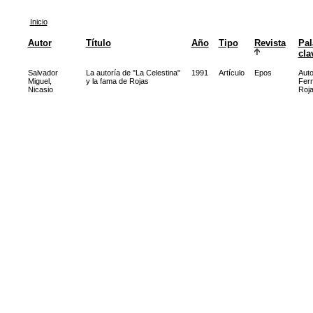
Inicio
Autor
Título
Año
Tipo
Revista
Pal
cla
Salvador
La autoría de "La Celestina"
1991
Artículo
Epos
Auto
Miguel,
y la fama de Rojas
Fer
Nicasio
Roj