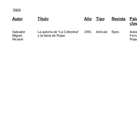
Inicio
Autor
Título
Año
Tipo
Revista
Pal
cla
Salvador
La autoría de "La Celestina"
1991
Artículo
Epos
Auto
Miguel,
y la fama de Rojas
Fern
Nicasio
Roja