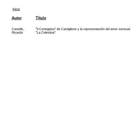
Inicio
Autor
Título
Castells,
"Il Cortegiano" de Castiglione y la representación del amor sensual
Ricardo
"La Celestina"