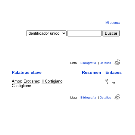
Mi cuenta
Lista
|
Bibliografía
|
Detalles
Palabras clave
Resumen
Enlaces
Amor
;
Erotismo
;
Il Cortigiano
;
Castiglione
Lista
|
Bibliografía
|
Detalles