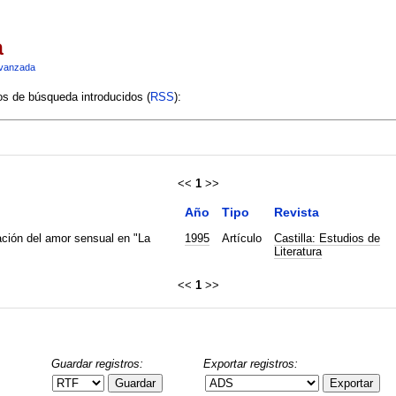
a
vanzada
ios de búsqueda introducidos (
RSS
):
<<
1
>>
Año
Tipo
Revista
tación del amor sensual en "La
1995
Artículo
Castilla: Estudios de
Literatura
<<
1
>>
Guardar registros:
Exportar registros:
Guardar
Exportar