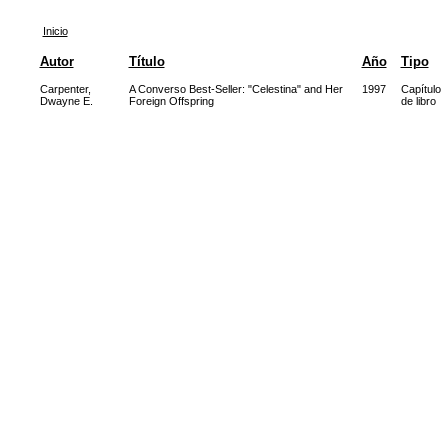
Inicio
Autor
Título
Año
Tipo
Carpenter,
A Converso Best-Seller: "Celestina" and Her
1997
Capítulo
Dwayne E.
Foreign Offspring
de libro