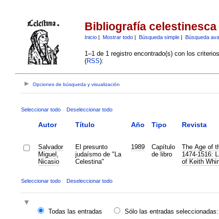
Bibliografía celestinesca
Inicio
|
Mostrar todo
|
Búsqueda simple
|
Búsqueda av
1–1 de 1 registro encontrado(s) con los criteri
(
RSS
):
Opciones de búsqueda y visualización
Seleccionar todo
Deseleccionar todo
Autor
Título
Año
Tipo
Revista
Salvador
El presunto
1989
Capítulo
The Age of t
Miguel,
judaísmo de "La
de libro
1474-1516: L
Nicasio
Celestina"
of Keith Wh
Seleccionar todo
Deseleccionar todo
Todas las entradas
Sólo las entradas seleccionadas: