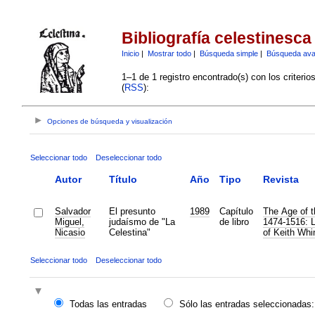
Bibliografía celestinesca
Inicio
|
Mostrar todo
|
Búsqueda simple
|
Búsqueda av
1–1 de 1 registro encontrado(s) con los criteri
(
RSS
):
Opciones de búsqueda y visualización
Seleccionar todo
Deseleccionar todo
Autor
Título
Año
Tipo
Revista
Salvador
El presunto
1989
Capítulo
The Age of t
Miguel,
judaísmo de "La
de libro
1474-1516: L
Nicasio
Celestina"
of Keith Wh
Seleccionar todo
Deseleccionar todo
Todas las entradas
Sólo las entradas seleccionadas: