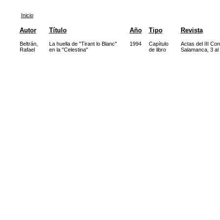
Inicio
Autor
Título
Año
Tipo
Revista
Beltrán,
La huella de "Tirant lo Blanc"
1994
Capítulo
Actas del III Co
Rafael
en la "Celestina"
de libro
Salamanca, 3 al