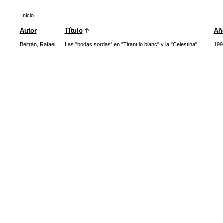
Inicio
Autor
Título
Añ
Beltrán, Rafael
Las "bodas sordas" en "Tirant lo blanc" y la "Celestina"
199