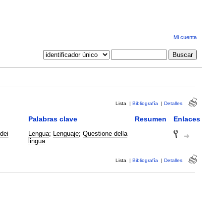
Mi cuenta
Lista
|
Bibliografía
|
Detalles
Palabras clave
Resumen
Enlaces
dei
Lengua
;
Lenguaje
;
Questione della
lingua
Lista
|
Bibliografía
|
Detalles