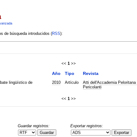
a
vanzada
ios de búsqueda introducidos (
RSS
):
<<
1
>>
Año
Tipo
Revista
ebate lingüístico de
2010
Artículo
Atti dell'Accademia Peloritana 
Pericolanti
<<
1
>>
Guardar registros:
Exportar registros:
Guardar
Exportar