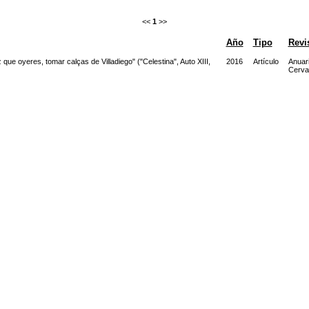
<<
1
>>
Año
Tipo
Revi
que oyeres, tomar calças de Villadiego" ("Celestina", Auto XIII,
2016
Artículo
Anuar
Cerva