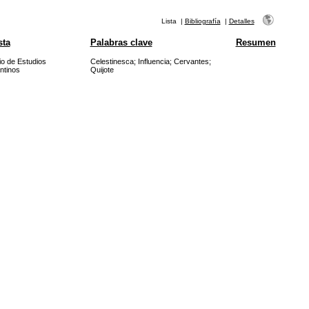
Lista
|
Bibliografía
|
Detalles
sta
Palabras clave
Resumen
io de Estudios
Celestinesca
;
Influencia
;
Cervantes
;
ntinos
Quijote