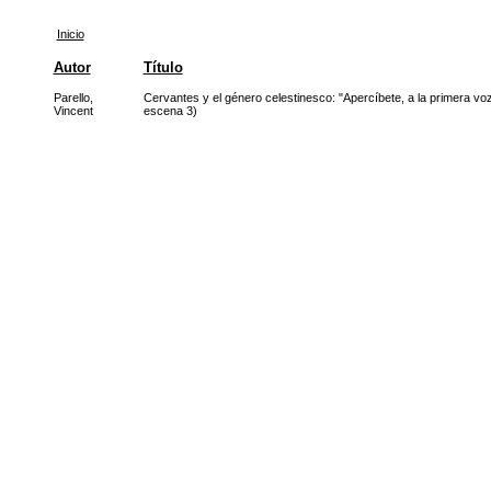
Inicio
Autor
Título
Parello,
Cervantes y el género celestinesco: "Apercíbete, a la primera voz 
Vincent
escena 3)