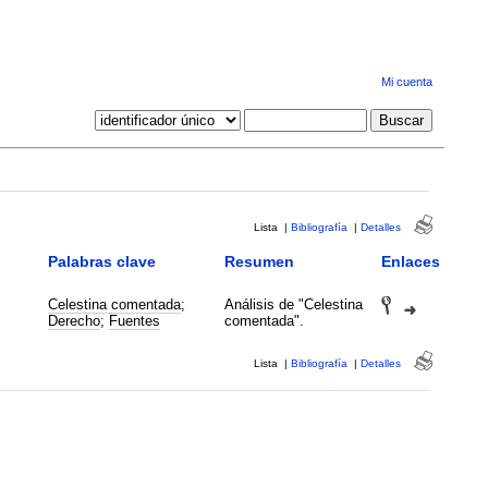
Mi cuenta
Lista
|
Bibliografía
|
Detalles
Palabras clave
Resumen
Enlaces
Celestina comentada
;
Análisis de "Celestina
Derecho
;
Fuentes
comentada".
Lista
|
Bibliografía
|
Detalles