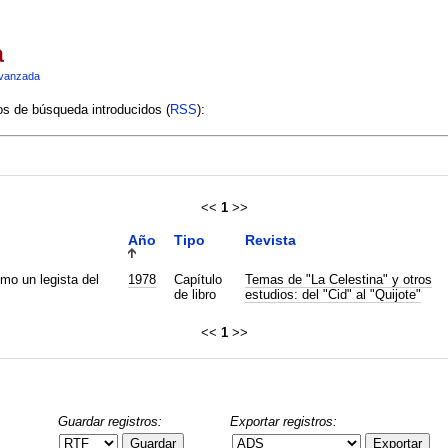
a
vanzada
ios de búsqueda introducidos (
RSS
):
<<
1
>>
Año
Tipo
Revista
ómo un legista del
1978
Capítulo
Temas de "La Celestina" y otros
de libro
estudios: del "Cid" al "Quijote"
<<
1
>>
Guardar registros:
Exportar registros:
Guardar
Exportar