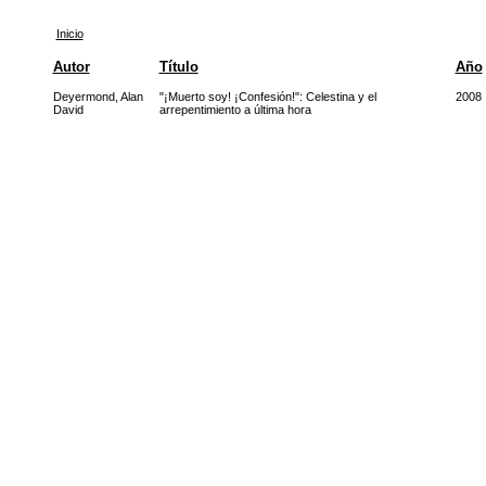
Inicio
Autor
Título
Año
Deyermond, Alan
"¡Muerto soy! ¡Confesión!": Celestina y el
2008
David
arrepentimiento a última hora