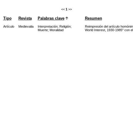
<<
1
>>
Tipo
Revista
Palabras clave
Resumen
Artículo
Medievalia
Interpretación
;
Religión
;
Reimpresión del artículo homónim
Muerte
;
Moralidad
World Interest, 1930-1985" con e