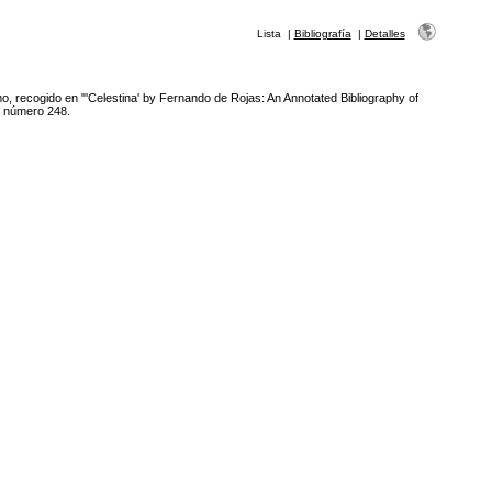
Lista
|
Bibliografía
|
Detalles
o, recogido en "'Celestina' by Fernando de Rojas: An Annotated Bibliography of
l número 248.