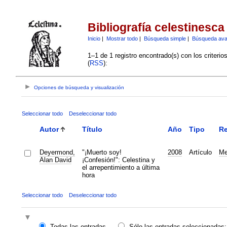
Bibliografía celestinesca
Inicio
|
Mostrar todo
|
Búsqueda simple
|
Búsqueda av
1–1 de 1 registro encontrado(s) con los criteri
(
RSS
):
Opciones de búsqueda y visualización
Seleccionar todo
Deseleccionar todo
Autor
Título
Año
Tipo
Re
Deyermond,
"¡Muerto soy!
2008
Artículo
Me
Alan David
¡Confesión!": Celestina y
el arrepentimiento a última
hora
Seleccionar todo
Deseleccionar todo
Todas las entradas
Sólo las entradas seleccionadas: