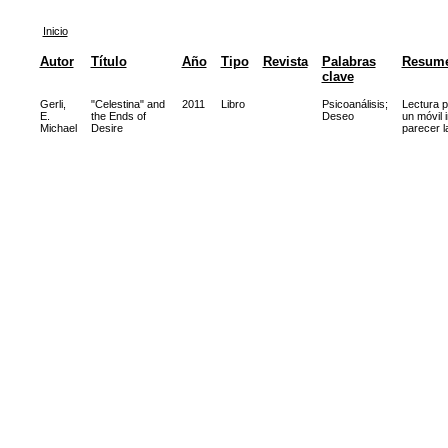
Inicio
Autor
Título
Año
Tipo
Revista
Palabras
Resum
clave
Gerli,
"Celestina" and
2011
Libro
Psicoanálisis
;
Lectura p
E.
the Ends of
Deseo
un móvil 
Michael
Desire
parecer l