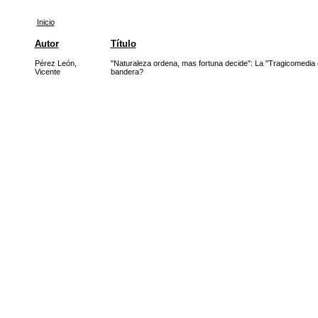
Inicio
Autor
Título
Pérez León,
"Naturaleza ordena, mas fortuna decide": La "Tragicomedia d
Vicente
bandera?