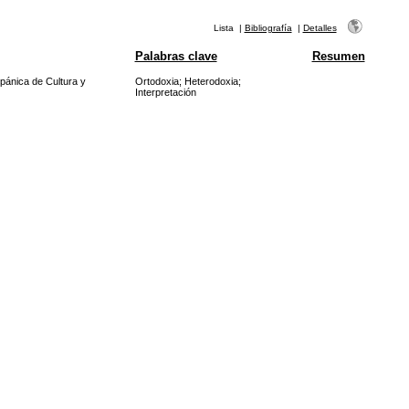
Lista
|
Bibliografía
|
Detalles
Palabras clave
Resumen
pánica de Cultura y
Ortodoxia
;
Heterodoxia
;
Interpretación