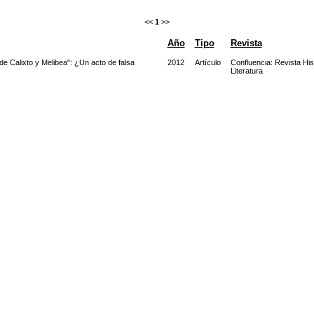
<<
1
>>
Año
Tipo
Revista
e Calixto y Melibea": ¿Un acto de falsa
2012
Artículo
Confluencia: Revista His
Literatura