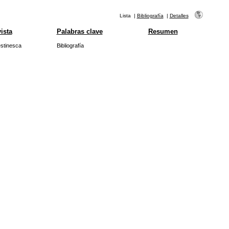
Lista
|
Bibliografía
|
Detalles
ista
Palabras clave
Resumen
stinesca
Bibliografía