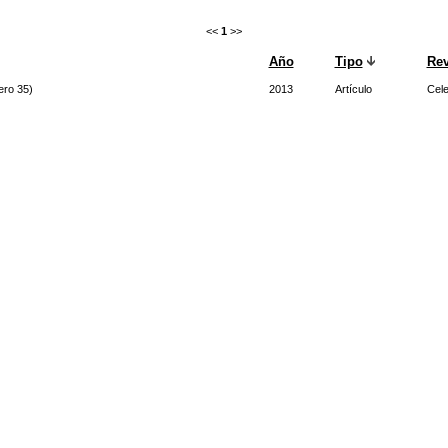
<<
1
>>
Año
Tipo
Rev
ero 35)
2013
Artículo
Cele