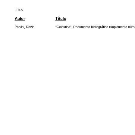
Inicio
Autor
Título
Paolini, Devid
"Celestina": Documento bibliográfico (suplemento núm