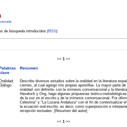
a
vanzada
ios de búsqueda introducidos (
RSS
):
<<
1
>>
Palabras
Resumen
clave
Oralidad
;
Describo diversos estudios sobre la oralidad en la literatura esp
Diálogo
ciernes, al cual agrego mis propias apostillas. La mayor parte de d
oralidad -sin definirla- con la mímesis conversacional y la litera
Havelock y Ong, hago algunas propuestas teórico-metodológicas qu
de la voz en el escrito y de la mímesis conversacional. Por últim
Celestina" y "La Lozana Andaluza" con el fin de contextualizar el
la ecuación oral-escrito, es decir, como superposición e interpen
recepción textuales. [Resumen del autor]
<<
1
>>