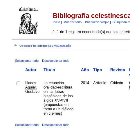
Bibliografía celestinesc
Inicio
|
Mostrar todo
|
Búsqueda simple
|
Búsqueda a
1–1 de 1 registro encontrado(s) con los criter
Opciones de búsqueda y visualización
Seleccionar todo
Deseleccionar todo
Autor
Título
Año
Tipo
Revista
Illades
La ecuación
2014
Artículo
Criticón
Aguiar,
oralidad-escritura
Gustavo
en las letras
hispánicas de los
siglos XV-XVII
(propuestas en
torno a un diálogo
en ciernes)
Seleccionar todo
Deseleccionar todo