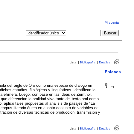
Mi cuenta
Lista
|
Bibliografía
|
Detalles
Enlaces
añola del Siglo de Oro como una especie de diálogo en
ichos estudios -filológicos y lingüísticos- identifican la
tura efímera. Luego, con base en las ideas de Zumthor,
e diferencian la oralidad viva tanto del texto oral como
o, aplico tales propuestas al análisis de pasajes de "La
 corpus literario áureo en cuanto conjunto de variables de
etración de diversas técnicas de producción, transmisión y
Lista
|
Bibliografía
|
Detalles