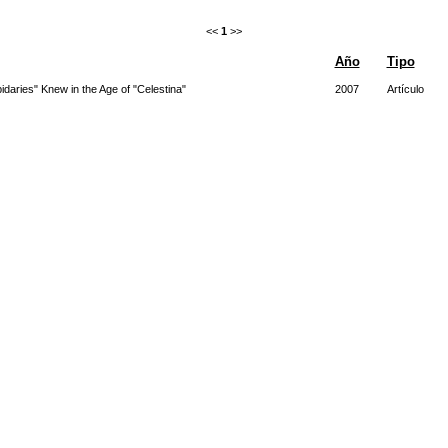
<<
1
>>
Año
Tipo
aries" Knew in the Age of "Celestina"
2007
Artículo