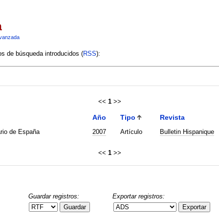
a
vanzada
ios de búsqueda introducidos (
RSS
):
<<
1
>>
Año
Tipo
Revista
ario de España
2007
Artículo
Bulletin Hispanique
<<
1
>>
Guardar registros:
Exportar registros:
Guardar
Exportar