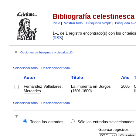
Bibliografía celestinesca
Inicio
|
Mostrar todo
|
Búsqueda simple
|
Búsqueda av
1–1 de 1 registro encontrado(s) con los criteri
(
RSS
):
Opciones de búsqueda y visualización
Seleccionar todo
Deseleccionar todo
Autor
Título
Año
Fernández Valladares,
La imprenta en Burgos
2005
C
Mercedes
(1501-1600)
l
Seleccionar todo
Deseleccionar todo
Todas las entradas
Sólo las entradas seleccionadas:
Guardar registros: