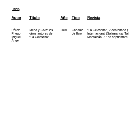
Inicio
Autor
Título
Año
Tipo
Revista
Pérez
Mena y Cota: los
2001
Capítulo
"La Celestina", V centenario 
Priego,
otros autores de
de libro
Internacional (Salamanca, Tal
Miguel
"La Celestina"
Montalbán, 27 de septiembre 
Ángel