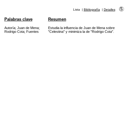
Lista
|
Bibliografía
|
Detalles
Palabras clave
Resumen
Autoría
;
Juan de Mena
;
Estudia la influencia de Juan de Mena sobre
Rodrigo Cota
;
Fuentes
"Celestina" y minimiza la de "Rodrigo Cota".