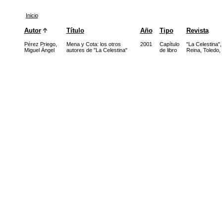
Inicio
Autor
Título
Año
Tipo
Revista
Pérez Priego,
Mena y Cota: los otros
2001
Capítulo
"La Celestina"
Miguel Ángel
autores de "La Celestina"
de libro
Reina, Toledo,